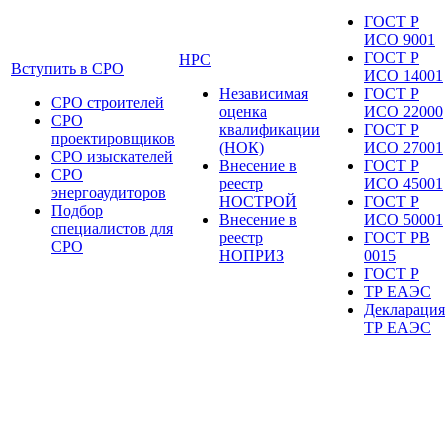
ГОСТ Р
ИСО 9001
ГОСТ Р
НРС
Вступить в СРО
ИСО 14001
Независимая
ГОСТ Р
СРО строителей
оценка
ИСО 22000
СРО
квалификации
ГОСТ Р
проектировщиков
(НОК)
ИСО 27001
СРО изыскателей
Внесение в
ГОСТ Р
СРО
реестр
ИСО 45001
энергоаудиторов
НОСТРОЙ
ГОСТ Р
Подбор
Внесение в
ИСО 50001
специалистов для
реестр
ГОСТ РВ
СРО
НОПРИЗ
0015
ГОСТ Р
ТР ЕАЭС
Декларация
ТР ЕАЭС