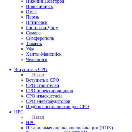
Нижний Новгород
Новосибирск
Омск
Пермь
Пятигорск
Ростов-на-Дону
Самара
Симферополь
Тюмень
Уфа
Ханты-Мансийск
Челябинск
Вступить в СРО
Назад
Вступить в СРО
СРО строителей
СРО проектировщиков
СРО изыскателей
СРО энергоаудиторов
Подбор специалистов для СРО
НРС
Назад
НРС
Независимая оценка квалификации (НОК)