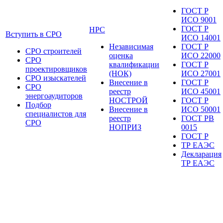
ГОСТ Р
ИСО 9001
ГОСТ Р
НРС
Вступить в СРО
ИСО 14001
Независимая
ГОСТ Р
СРО строителей
оценка
ИСО 22000
СРО
квалификации
ГОСТ Р
проектировщиков
(НОК)
ИСО 27001
СРО изыскателей
Внесение в
ГОСТ Р
СРО
реестр
ИСО 45001
энергоаудиторов
НОСТРОЙ
ГОСТ Р
Подбор
Внесение в
ИСО 50001
специалистов для
реестр
ГОСТ РВ
СРО
НОПРИЗ
0015
ГОСТ Р
ТР ЕАЭС
Декларация
ТР ЕАЭС